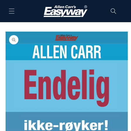
Skip to
content
Skip to
product
information