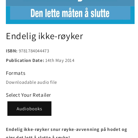
Open
media
Endelig ikke-røyker
1
in
modal
ISBN:
9781784044473
Publication Date:
14th May 2014
Formats
Downloadable audio file
Select Your Retailer
Audiobooks
Endelig ikke-røyker snur røyke-avvenning på hodet og
gjør det lett å slutte å røyke!