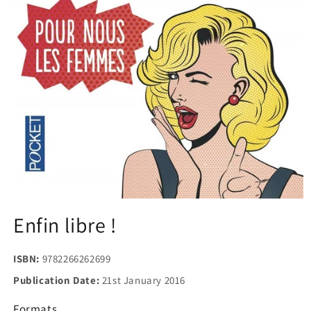
Open
media
Enfin libre !
1
in
modal
ISBN:
9782266262699
Publication Date:
21st January 2016
Formats