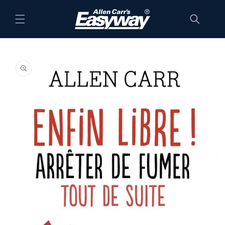
Skip to
content
Skip to
product
information