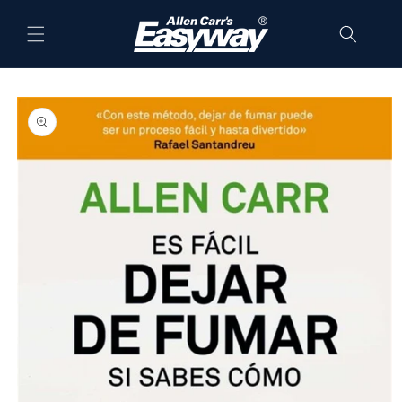
Skip to
content
Skip to
product
information