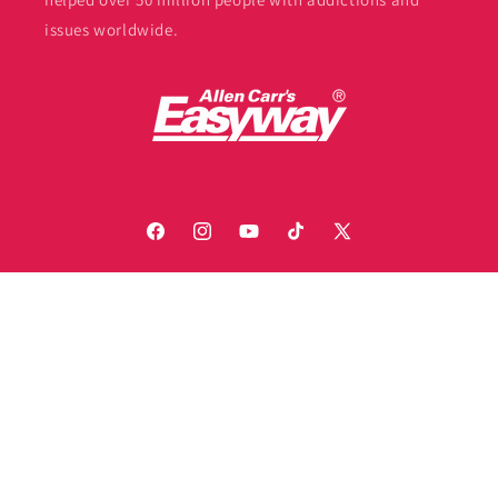
issues worldwide.
Facebook
Instagram
YouTube
TikTok
X
(Twitter)
Payment
© 2026,
Allen Carr's Easyway
Privacy policy
methods
Powered by
Supadu