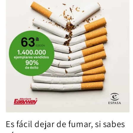
Open
media
Es fácil dejar de fumar, si sabes
1
in
modal