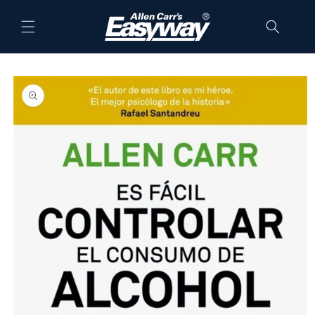
Skip to
content
Skip to
product
information