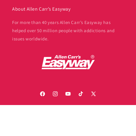
About Allen Carr’s Easyway
For more than 40 years Allen Carr’s Easyway has
helped over 50 million people with addictions and
issues worldwide.
Facebook
Instagram
YouTube
TikTok
X
(Twitter)
Payment
© 2026,
Allen Carr's Easyway
Privacy policy
methods