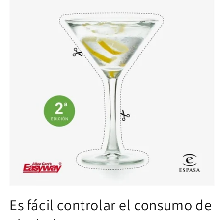
Open
media
Es fácil controlar el consumo de
1
in
modal